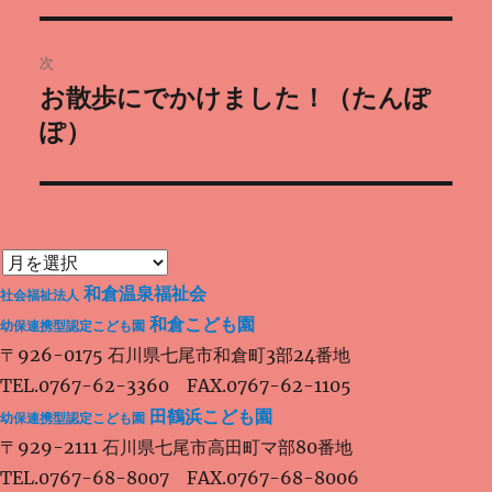
投
ビ
稿:
次
ゲ
お散歩にでかけました！（たんぽ
次
ー
の
ぽ）
シ
投
稿:
ョ
ン
和倉温泉福祉会
社会福祉法人
和倉こども園
幼保連携型認定こども園
〒926-0175 石川県七尾市和倉町3部24番地
TEL.0767-62-3360 FAX.0767-62-1105
田鶴浜こども園
幼保連携型認定こども園
〒929-2111 石川県七尾市高田町マ部80番地
TEL.0767-68-8007 FAX.0767-68-8006