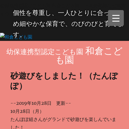
幼保連携型認定こども園 和倉こども園 〜風光明媚な七尾湾
個性を尊重し、一人ひとりに合ったき
をのぞみ和倉の小高い丘に建つ子どもたちの小宇宙〜
め細やかな保育で、のびのびと育てま
す。
和倉こど
幼保連携型認定こども園
も園
砂遊びをしました！（たんぽ
ぽ）
--2019年10月28日 更新--
10月28日（月）
たんぽぽ組さんがグランドで砂遊びを楽しんでいま
した！