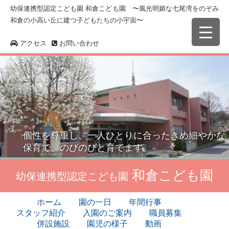
幼保連携型認定こども園 和倉こども園 〜風光明媚な七尾湾をのぞみ
和倉の小高い丘に建つ子どもたちの小宇宙〜
アクセス
お問い合わせ
個性を尊重し、一人ひとりに合ったきめ細やかな
保育で、のびのびと育てます。
和倉こども園
幼保連携型認定こども園
ホーム
園の一日
年間行事
スタッフ紹介
入園のご案内
職員募集
併設施設
園児の様子
動画