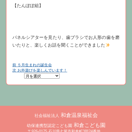
【たんぽぽ組】
パネルシアターを見たり、歯ブラシでお人形の歯を磨
いたりと、楽しくお話を聞くことができました
前
投
前
５月生まれの誕生会
の
次
次
お外遊びを楽しんでいます！
稿
投
の
ナ
稿:
投
稿:
ビ
ゲ
ー
シ
ョ
和倉温泉福祉会
社会福祉法人
ン
和倉こども園
幼保連携型認定こども園
〒926-0175 石川県七尾市和倉町3部24番地