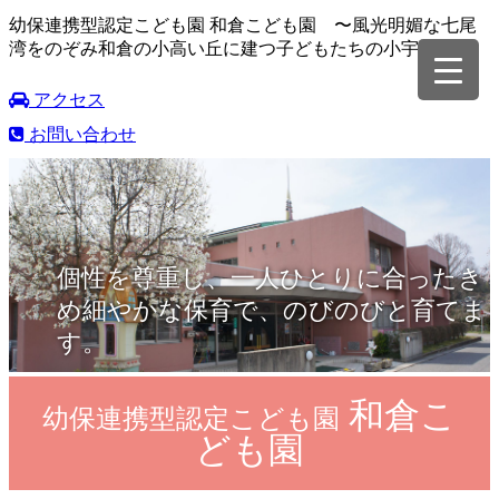
幼保連携型認定こども園 和倉こども園 〜風光明媚な七尾
湾をのぞみ和倉の小高い丘に建つ子どもたちの小宇宙〜
アクセス
お問い合わせ
個性を尊重し、一人ひとりに合ったき
め細やかな保育で、のびのびと育てま
す。
和倉こ
幼保連携型認定こども園
ども園