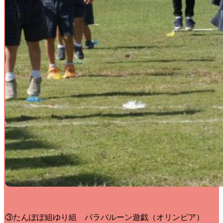
③たんぽぽ組ゆり組 パラバルーン遊戯（オリンピア）