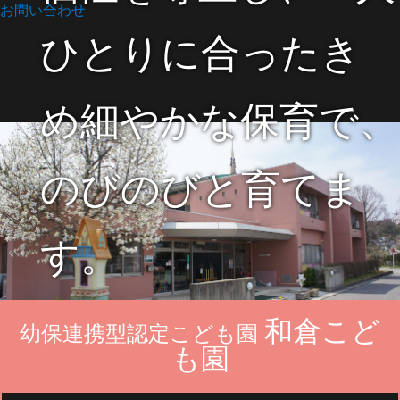
お問い合わせ
ひとりに合ったき
め細やかな保育で、
のびのびと育てま
す。
和倉こど
幼保連携型認定こども園
も園