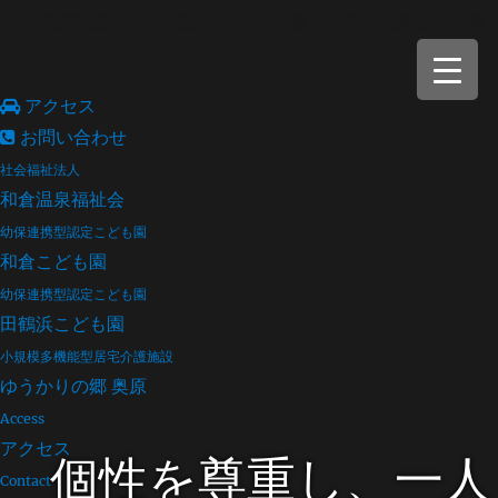
幼保連携型認定こども園 和倉こども園 〜風光明媚な七尾湾
をのぞみ和倉の小高い丘に建つ子どもたちの小宇宙〜
アクセス
お問い合わせ
社会福祉法人
和倉温泉福祉会
幼保連携型認定こども園
和倉こども園
幼保連携型認定こども園
田鶴浜こども園
小規模多機能型居宅介護施設
ゆうかりの郷 奥原
Access
アクセス
個性を尊重し、一人
Contact