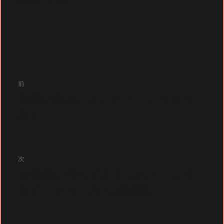
投
前
初釜に参加しました！（こすもす
前
稿
の
組）
投
稿:
ナ
次
お散歩に行ってきました！（こす
次
の
もす・ゆり・たんぽぽ組）
ビ
投
稿: