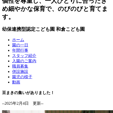
個性を尊重し、一人ひとりに合ったき
め細やかな保育で、のびのびと育てま
す。
幼保連携型認定こども園
和倉こども園
ホーム
園の一日
年間行事
スタッフ紹介
入園のご案内
職員募集
併設施設
園児の様子
動画
豆まきの集いがありました！
--2025年2月4日 更新--