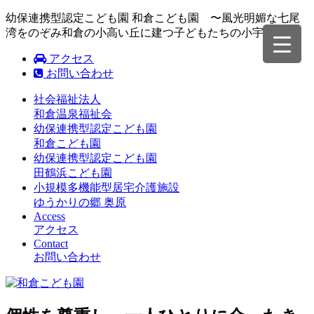
幼保連携型認定こども園 和倉こども園 〜風光明媚な七尾
湾をのぞみ和倉の小高い丘に建つ子どもたちの小宇宙〜
アクセス
お問い合わせ
社会福祉法人
和倉温泉福祉会
幼保連携型認定こども園
和倉こども園
幼保連携型認定こども園
田鶴浜こども園
小規模多機能型居宅介護施設
ゆうかりの郷 奥原
Access
アクセス
Contact
お問い合わせ