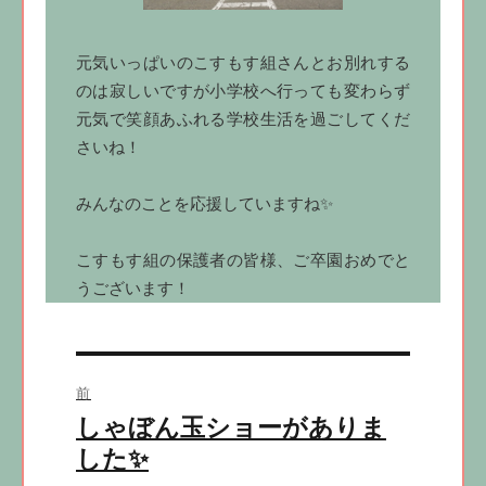
元気いっぱいのこすもす組さんとお別れする
のは寂しいですが小学校へ行っても変わらず
元気で笑顔あふれる学校生活を過ごしてくだ
さいね！
みんなのことを応援していますね✨
こすもす組の保護者の皆様、ご卒園おめでと
うございます！
投
前
稿
しゃぼん玉ショーがありま
前
ナ
の
した✨
ビ
投