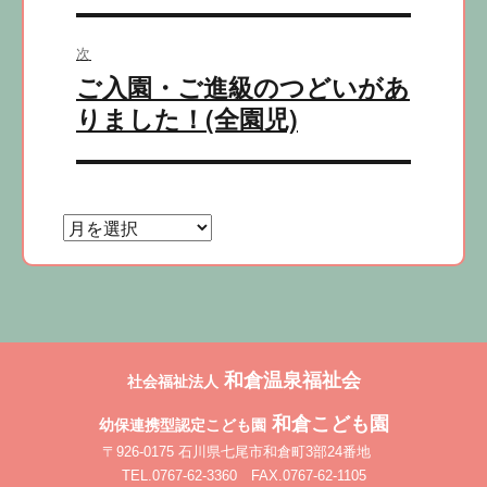
稿:
ゲ
ー
次
シ
ご入園・ご進級のつどいがあ
次
の
ョ
りました！(全園児)
投
ン
稿:
和倉温泉福祉会
社会福祉法人
和倉こども園
幼保連携型認定こども園
〒926-0175 石川県七尾市和倉町3部24番地
TEL.0767-62-3360 FAX.0767-62-1105