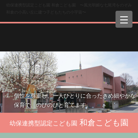
幼保連携型認定こども園 和倉こども園 〜風光明媚な七尾湾をのぞみ
和倉の小高い丘に建つ子どもたちの小宇宙〜
個性を尊重し、一人ひとりに合ったきめ細やかな
保育で、のびのびと育てます。
和倉こども園
幼保連携型認定こども園