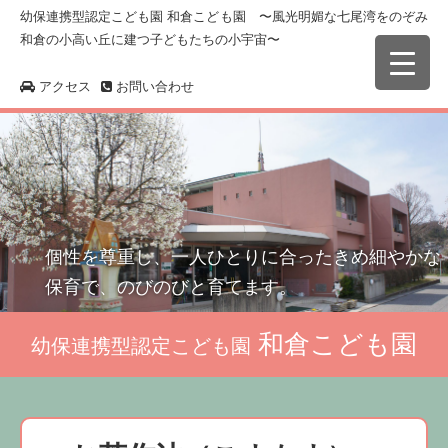
幼保連携型認定こども園 和倉こども園 〜風光明媚な七尾湾をのぞみ
和倉の小高い丘に建つ子どもたちの小宇宙〜
アクセス
お問い合わせ
個性を尊重し、一人ひとりに合ったきめ細やかな
保育で、のびのびと育てます。
和倉こども園
幼保連携型認定こども園