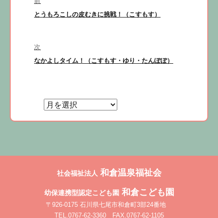
前
稿
前
とうもろこしの皮むきに挑戦！（こすもす）
ナ
の
ビ
投
稿:
次
ゲ
次
なかよしタイム！（こすもす・ゆり・たんぽぽ）
ー
の
シ
投
ョ
稿:
ン
和倉温泉福祉会
社会福祉法人
和倉こども園
幼保連携型認定こども園
〒926-0175 石川県七尾市和倉町3部24番地
TEL.0767-62-3360 FAX.0767-62-1105