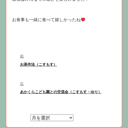
お食事も一緒に食べて嬉しかったね
投
前
稿
前
お茶作法（こすもす）
ナ
の
ビ
投
稿:
次
ゲ
次
あかくらこども園との交流会（こすもす・ゆり）
ー
の
シ
投
ョ
稿:
ン