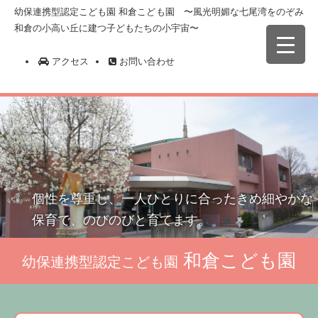
幼保連携型認定こども園 和倉こども園 〜風光明媚な七尾湾をのぞみ
和倉の小高い丘に建つ子どもたちの小宇宙〜
アクセス
お問い合わせ
個性を尊重し、一人ひとりに合ったきめ細やかな
保育で、のびのびと育てます。
和倉こども園
幼保連携型認定こども園