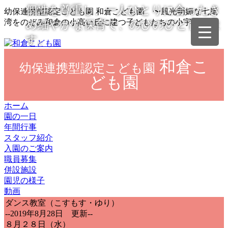
個性を尊重し、一人ひとりに合ったき
幼保連携型認定こども園 和倉こども園 〜風光明媚な七尾
湾をのぞみ和倉の小高い丘に建つ子どもたちの小宇宙〜
め細やかな保育で、のびのびと育てま
す。
和倉こ
幼保連携型認定こども園
ども園
ホーム
園の一日
年間行事
スタッフ紹介
入園のご案内
職員募集
併設施設
園児の様子
動画
ダンス教室（こすもす・ゆり）
--2019年8月28日 更新--
８月２８日（水）