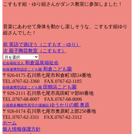
こすもす組・ゆり組さんがダンス教室に参加しました！
音楽にあわせて身体を動かし楽しそうな、こすもす組ゆり
組さんでした！
前
前
英語で遊ぼう（こすもす・ゆり）
投
の
次
次
親子陶芸教室（こすもす）
稿
投
の
ナ
和倉温泉福祉会
稿:
投
社会福祉法人
和倉こども園
稿:
幼保連携型認定こども園
ビ
〒926-0175 石川県七尾市和倉町3部24番地
ゲ
TEL.0767-62-3360 FAX.0767-62-1105
田鶴浜こども園
幼保連携型認定こども園
ー
〒929-2111 石川県七尾市高田町マ部80番地
シ
TEL.0767-68-8007 FAX.0767-68-8006
ゆうかりの郷 奥原
ョ
小規模多機能型居宅介護施設
〒926-0174 石川県七尾市奥原町上部250番地
ン
TEL.0767-62-3311 FAX.0767-62-3312
ホーム
個人情報保護方針