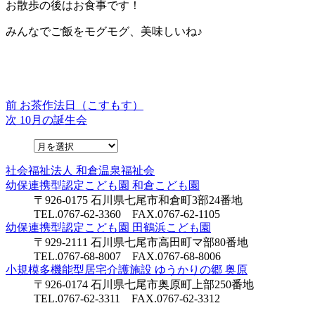
お散歩の後はお食事です！
みんなでご飯をモグモグ、美味しいね♪
前
前
お茶作法日（こすもす）
投
の
次
次
10月の誕生会
稿
投
の
稿:
投
ナ
稿:
社会福祉法人
和倉温泉福祉会
ビ
幼保連携型認定こども園
和倉こども園
ゲ
〒926-0175 石川県七尾市和倉町3部24番地
TEL.0767-62-3360 FAX.0767-62-1105
ー
幼保連携型認定こども園
田鶴浜こども園
シ
〒929-2111 石川県七尾市高田町マ部80番地
TEL.0767-68-8007 FAX.0767-68-8006
ョ
小規模多機能型居宅介護施設
ゆうかりの郷 奥原
〒926-0174 石川県七尾市奥原町上部250番地
ン
TEL.0767-62-3311 FAX.0767-62-3312