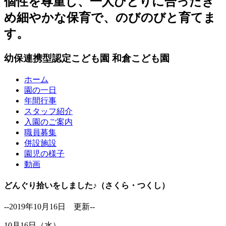
個性を尊重し、一人ひとりに合ったき
め細やかな保育で、のびのびと育てま
す。
幼保連携型認定こども園
和倉こども園
ホーム
園の一日
年間行事
スタッフ紹介
入園のご案内
職員募集
併設施設
園児の様子
動画
どんぐり拾いをしました♪（さくら・つくし）
--2019年10月16日 更新--
10月16日（水）