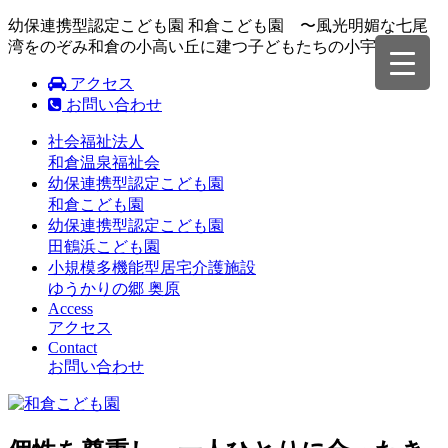
幼保連携型認定こども園 和倉こども園 〜風光明媚な七尾
湾をのぞみ和倉の小高い丘に建つ子どもたちの小宇宙〜
アクセス
お問い合わせ
社会福祉法人
和倉温泉福祉会
幼保連携型認定こども園
和倉こども園
幼保連携型認定こども園
田鶴浜こども園
小規模多機能型居宅介護施設
ゆうかりの郷 奥原
Access
アクセス
Contact
お問い合わせ