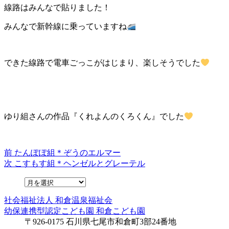
線路はみんなで貼りました！
みんなで新幹線に乗っていますね
できた線路で電車ごっこがはじまり、楽しそうでした
ゆり組さんの作品『くれよんのくろくん』でした
前
前
たんぽぽ組＊ぞうのエルマー
投
の
次
次
こすもす組＊ヘンゼルとグレーテル
稿
投
の
稿:
投
ナ
稿:
社会福祉法人
和倉温泉福祉会
ビ
幼保連携型認定こども園
和倉こども園
ゲ
〒926-0175 石川県七尾市和倉町3部24番地