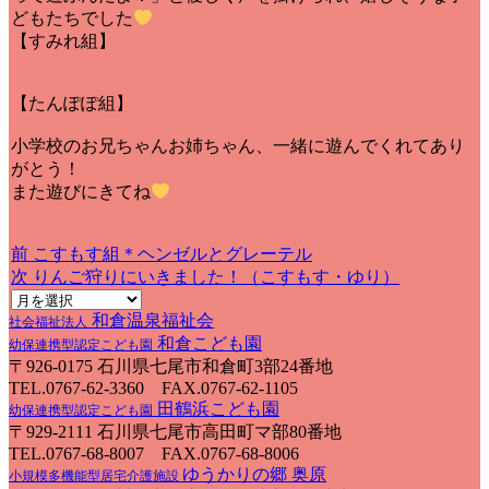
どもたちでした
【すみれ組】
【たんぽぽ組】
小学校のお兄ちゃんお姉ちゃん、一緒に遊んでくれてあり
がとう！
また遊びにきてね
前
前
こすもす組＊ヘンゼルとグレーテル
投
の
次
次
りんご狩りにいきました！（こすもす・ゆり）
稿
投
の
ナ
和倉温泉福祉会
稿:
投
社会福祉法人
和倉こども園
稿:
幼保連携型認定こども園
ビ
〒926-0175 石川県七尾市和倉町3部24番地
ゲ
TEL.0767-62-3360 FAX.0767-62-1105
田鶴浜こども園
幼保連携型認定こども園
ー
〒929-2111 石川県七尾市高田町マ部80番地
シ
TEL.0767-68-8007 FAX.0767-68-8006
ゆうかりの郷 奥原
ョ
小規模多機能型居宅介護施設