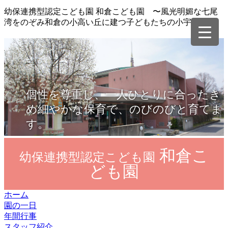
幼保連携型認定こども園 和倉こども園 〜風光明媚な七尾
湾をのぞみ和倉の小高い丘に建つ子どもたちの小宇宙〜
個性を尊重し、一人ひとりに合ったき
め細やかな保育で、のびのびと育てま
す。
和倉こ
幼保連携型認定こども園
ども園
ホーム
園の一日
年間行事
スタッフ紹介