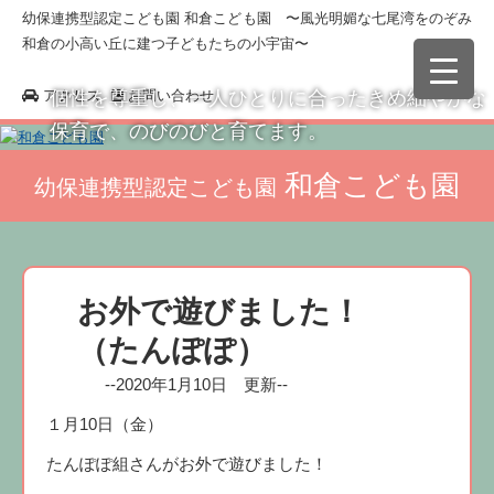
幼保連携型認定こども園 和倉こども園 〜風光明媚な七尾湾をのぞみ
和倉の小高い丘に建つ子どもたちの小宇宙〜
アクセス
お問い合わせ
個性を尊重し、一人ひとりに合ったきめ細やかな
保育で、のびのびと育てます。
和倉こども園
幼保連携型認定こども園
お外で遊びました！
（たんぽぽ）
--2020年1月10日 更新--
１月10日（金）
たんぽぽ組さんがお外で遊びました！