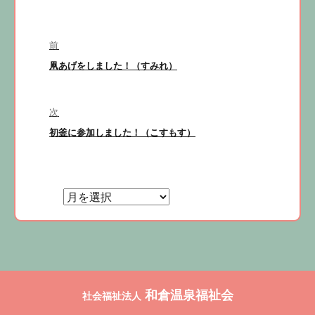
投
前
稿
凧あげをしました！（すみれ）
前
ナ
の
ビ
投
稿:
次
ゲ
初釜に参加しました！（こすもす）
次
ー
の
シ
投
ョ
稿:
ン
和倉温泉福祉会
社会福祉法人