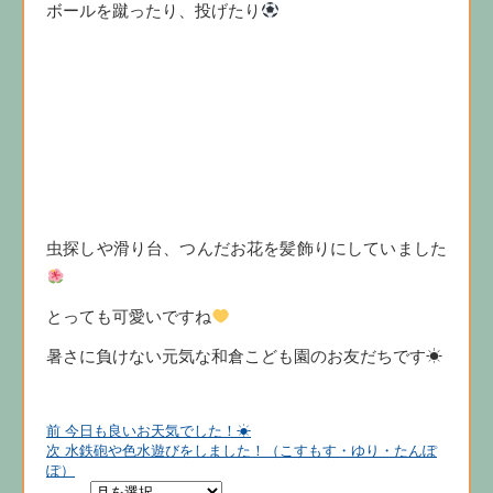
ボールを蹴ったり、投げたり
虫探しや滑り台、つんだお花を髪飾りにしていました
とっても可愛いですね
暑さに負けない元気な和倉こども園のお友だちです☀
前
投
前
今日も良いお天気でした！☀
の
次
次
水鉄砲や色水遊びをしました！（こすもす・ゆり・たんぽ
稿
投
の
ぽ）
ナ
稿:
投