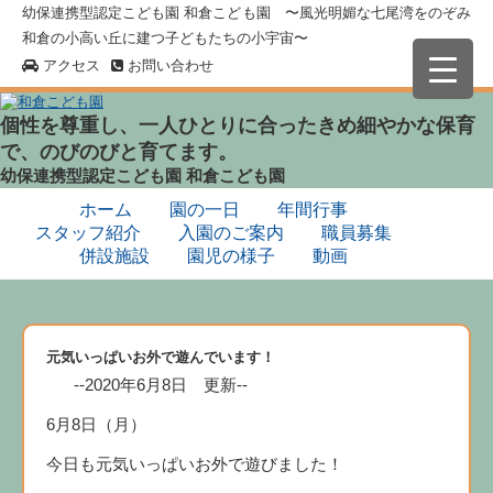
幼保連携型認定こども園 和倉こども園 〜風光明媚な七尾湾をのぞみ
和倉の小高い丘に建つ子どもたちの小宇宙〜
アクセス
お問い合わせ
個性を尊重し、一人ひとりに合ったきめ細やかな保育
で、のびのびと育てます。
幼保連携型認定こども園
和倉こども園
ホーム
園の一日
年間行事
スタッフ紹介
入園のご案内
職員募集
併設施設
園児の様子
動画
元気いっぱいお外で遊んでいます！
--2020年6月8日 更新--
6月8日（月）
今日も元気いっぱいお外で遊びました！