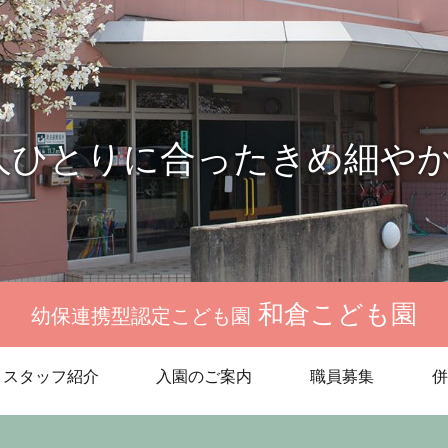
人ひとりに合ったきめ細や
和倉こども園
幼保連携型認定こども園
スタッフ紹介
入園のご案内
職員募集
併