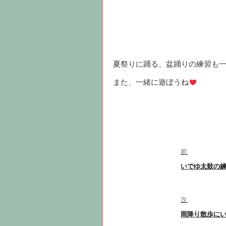
夏祭りに踊る、盆踊りの練習も一
また、一緒に遊ぼうね
投
前
前
いでゆ太鼓の
稿
の
投
稿:
次
ナ
次
雨降り散歩に
の