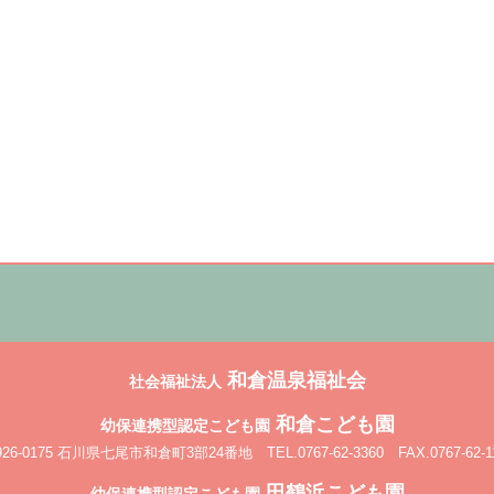
和倉温泉福祉会
社会福祉法人
和倉こども園
幼保連携型認定こども園
926-0175 石川県七尾市和倉町3部24番地
TEL.0767-62-3360 FAX.0767-62-1
田鶴浜こども園