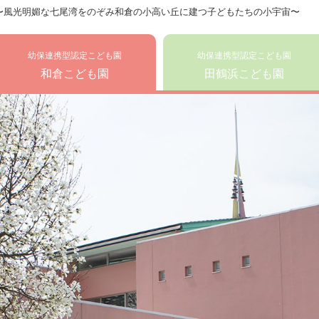
〜風光明媚な七尾湾をのぞみ和倉の小高い丘に建つ子どもたちの小宇宙〜
幼保連携型認定こども園
幼保連携型認定こども園
和倉こども園
田鶴浜こども園