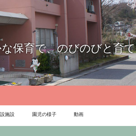
かな保育で、のびのびと育て
設施設
園児の様子
動画