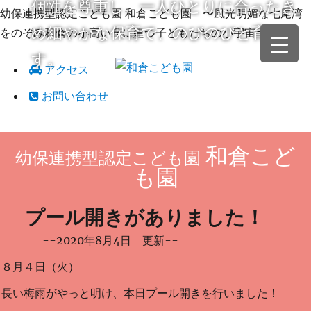
個性を尊重し、一人ひとりに合ったき
幼保連携型認定こども園 和倉こども園 〜風光明媚な七尾湾
め細やかな保育で、のびのびと育てま
をのぞみ和倉の小高い丘に建つ子どもたちの小宇宙〜
す。
アクセス
お問い合わせ
和倉こど
幼保連携型認定こども園
も園
プール開きがありました！
--2020年8月4日 更新--
８月４日（火）
長い梅雨がやっと明け、本日プール開きを行いました！