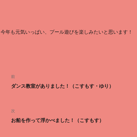
今年も元気いっぱい、プール遊びを楽しみたいと思います！
投
前
稿
ダンス教室がありました！（こすもす・ゆり）
前
ナ
の
投
ビ
次
稿:
ゲ
お船を作って浮かべました！（こすもす）
次
ー
の