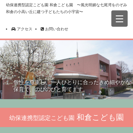
幼保連携型認定こども園 和倉こども園 〜風光明媚な七尾湾をのぞみ
和倉の小高い丘に建つ子どもたちの小宇宙〜
アクセス
お問い合わせ
個性を尊重し、一人ひとりに合ったきめ細やかな
保育で、のびのびと育てます。
和倉こども園
幼保連携型認定こども園