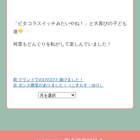
「ピタコラスイッチみたいやね！」と大喜びの子ども
達
何度もどんぐりを転がして楽しんでいました！
前
投
前
グランドでのびのびと遊びました！
の
次
次
ダンス教室がありました！（こすもす・ゆり）
稿
投
の
ナ
稿:
投
稿:
ビ
ゲ
ー
シ
ョ