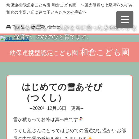
幼保連携型認定こども園 和倉こども園 〜風光明媚な七尾湾をのぞみ
和倉の小高い丘に建つ子どもたちの小宇宙〜
アクセス
お問い合わせ
個性を尊重し、一人ひとりに合ったきめ細やかな
保育で、のびのびと育てます。
和倉こども園
幼保連携型認定こども園
はじめての雪あそび
（つくし）
--2020年12月16日 更新--
雪が積もってお外は真っ白です
つくし組さんにとってはじめての雪遊びは温かいお部
屋の中で雪の感触を楽しみました❄