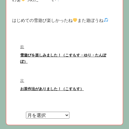
はじめての雪遊び楽しかったね
また遊ぼうね
投
前
稿
前
雪遊びを楽しみました！（こすもす・ゆり・たんぽ
ナ
の
ぽ）
ビ
投
稿:
ゲ
次
ー
次
お茶作法がありました！（こすもす）
シ
の
ョ
投
稿:
ン