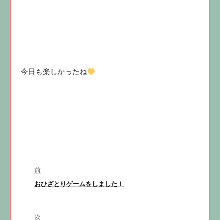
今日も楽しかったね
投
前
稿
前
おひざとりゲームをしました！
ナ
の
ビ
投
稿:
次
ゲ