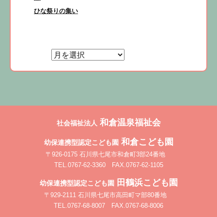
次
ひな祭りの集い
ー
の
シ
投
ョ
稿:
ン
和倉温泉福祉会
社会福祉法人
和倉こども園
幼保連携型認定こども園
〒926-0175 石川県七尾市和倉町3部24番地
TEL.0767-62-3360 FAX.0767-62-1105
田鶴浜こども園
幼保連携型認定こども園
〒929-2111 石川県七尾市高田町マ部80番地
TEL.0767-68-8007 FAX.0767-68-8006