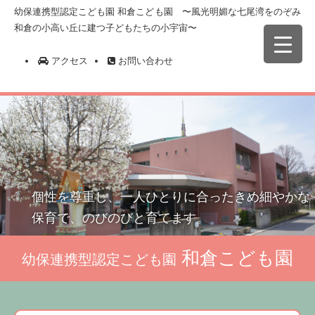
幼保連携型認定こども園 和倉こども園 〜風光明媚な七尾湾をのぞみ
和倉の小高い丘に建つ子どもたちの小宇宙〜
アクセス
お問い合わせ
個性を尊重し、一人ひとりに合ったきめ細やかな
保育で、のびのびと育てます。
和倉こども園
幼保連携型認定こども園