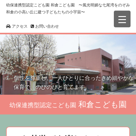
幼保連携型認定こども園 和倉こども園 〜風光明媚な七尾湾をのぞみ
和倉の小高い丘に建つ子どもたちの小宇宙〜
アクセス
お問い合わせ
個性を尊重し、一人ひとりに合ったきめ細やかな
保育で、のびのびと育てます。
和倉こども園
幼保連携型認定こども園