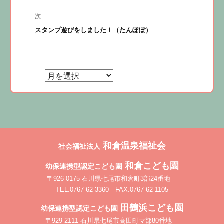
ビ
投
稿:
次
ゲ
次
スタンプ遊びをしました！（たんぽぽ）
ー
の
シ
投
ョ
稿:
ン
和倉温泉福祉会
社会福祉法人
和倉こども園
幼保連携型認定こども園
〒926-0175 石川県七尾市和倉町3部24番地
TEL.0767-62-3360 FAX.0767-62-1105
田鶴浜こども園
幼保連携型認定こども園
〒929-2111 石川県七尾市高田町マ部80番地