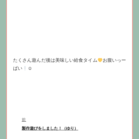
たくさん遊んだ後は美味しい給食タイム
お腹いっー
ぱい
☺
投
前
稿
前
製作遊びをしました！（ゆり）
ナ
の