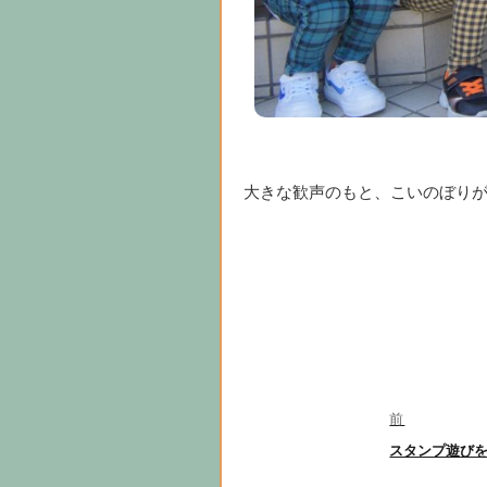
大きな歓声のもと、こいのぼり
投
前
稿
前
スタンプ遊び
ナ
の