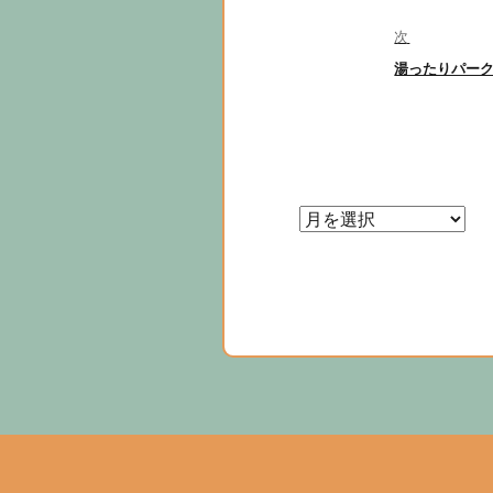
投
ビ
稿:
次
ゲ
次
湯ったりパー
の
ー
投
シ
稿:
ョ
ン