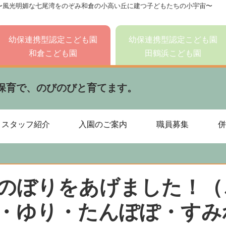
〜風光明媚な七尾湾をのぞみ和倉の小高い丘に建つ子どもたちの小宇宙〜
幼保連携型認定こども園
幼保連携型認定こども園
和倉こども園
田鶴浜こども園
保育で、のびのびと育てます。
スタッフ紹介
入園のご案内
職員募集
併
のぼりをあげました！（
・ゆり・たんぽぽ・すみ