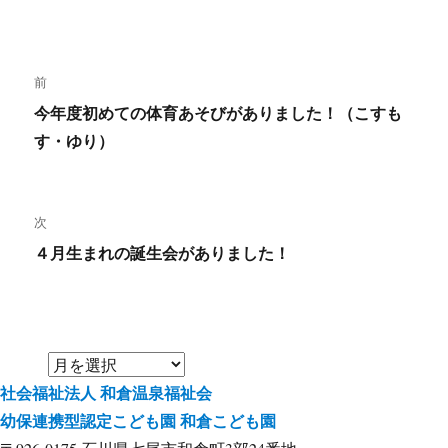
投
前
稿
前
今年度初めての体育あそびがありました！（こすも
ナ
の
す・ゆり）
投
ビ
稿:
ゲ
次
ー
次
４月生まれの誕生会がありました！
の
シ
投
ョ
稿:
ン
社会福祉法人
和倉温泉福祉会
幼保連携型認定こども園
和倉こども園