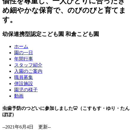
個性を尊重し、一人ひとりに合ったき
め細やかな保育で、のびのびと育てま
す。
幼保連携型認定こども園
和倉こども園
ホーム
園の一日
年間行事
スタッフ紹介
入園のご案内
職員募集
併設施設
園児の様子
動画
虫歯予防のつどいに参加しました🦷（こすもす・ゆり・たん
ぽぽ）
--2021年6月4日 更新--