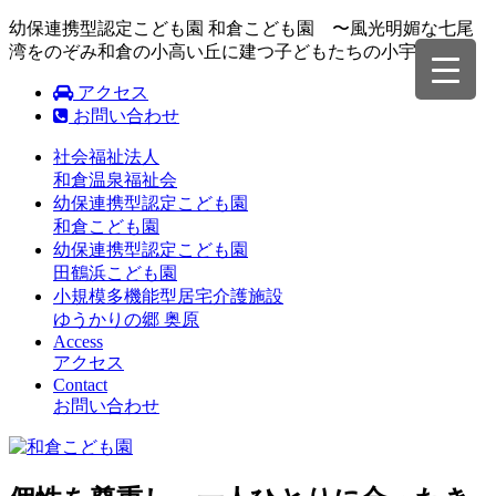
幼保連携型認定こども園 和倉こども園 〜風光明媚な七尾
湾をのぞみ和倉の小高い丘に建つ子どもたちの小宇宙〜
アクセス
お問い合わせ
社会福祉法人
和倉温泉福祉会
幼保連携型認定こども園
和倉こども園
幼保連携型認定こども園
田鶴浜こども園
小規模多機能型居宅介護施設
ゆうかりの郷 奥原
Access
アクセス
Contact
お問い合わせ