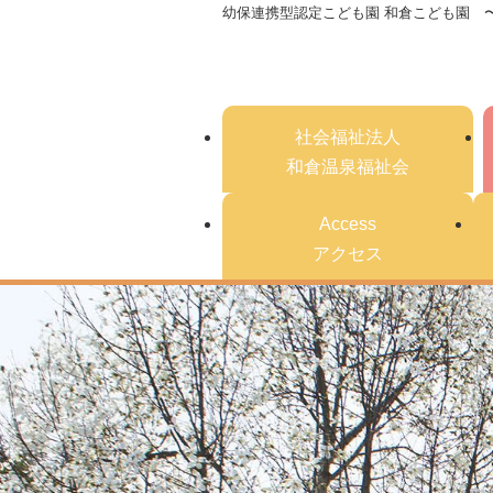
幼保連携型認定こども園 和倉こども園 
社会福祉法人
和倉温泉福祉会
Access
アクセス