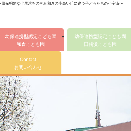
〜風光明媚な七尾湾をのぞみ和倉の小高い丘に建つ子どもたちの小宇宙〜
幼保連携型認定こども園
幼保連携型認定こども園
和倉こども園
田鶴浜こども園
Contact
お問い合わせ