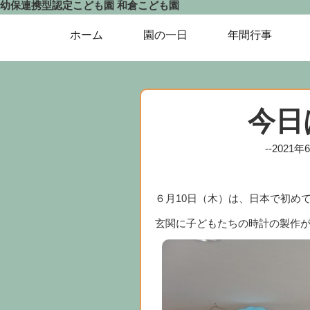
幼保連携型認定こども園
和倉こども園
ホーム
園の一日
年間行事
今日
--2021
６月10日（木）は、日本で初め
玄関に子どもたちの時計の製作