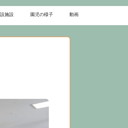
設施設
園児の様子
動画