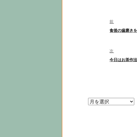
投
前
稿
前
食後の歯磨き
ナ
の
投
ビ
稿:
次
ゲ
次
今日はお茶作
の
ー
投
シ
稿:
ョ
ン