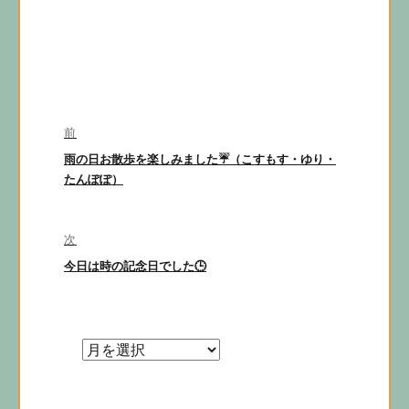
投
前
稿
前
雨の日お散歩を楽しみました☔（こすもす・ゆり・
ナ
の
たんぽぽ）
投
ビ
稿:
ゲ
次
次
今日は時の記念日でした🕒
ー
の
シ
投
稿:
ョ
ン