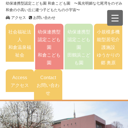
幼保連携型認定こども園 和倉こども園 〜風光明媚な七尾湾をのぞみ
和倉の小高い丘に建つ子どもたちの小宇宙〜
アクセス
お問い合わせ
社会福祉法
幼保連携型
幼保連携型
小規模多機
人
認定こども
認定こども
能型居宅介
和倉温泉福
園
園
護施設
祉会
和倉こども
田鶴浜こど
ゆうかりの
園
も園
郷 奥原
Access
Contact
アクセス
お問い合わ
せ