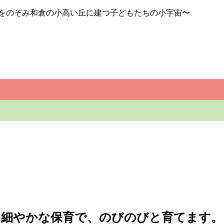
湾をのぞみ和倉の小高い丘に建つ子どもたちの小宇宙〜
め細やかな保育で、のびのびと育てます。