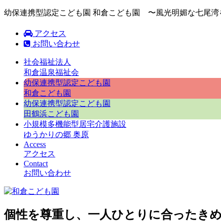
幼保連携型認定こども園 和倉こども園 〜風光明媚な七尾
アクセス
お問い合わせ
社会福祉法人
和倉温泉福祉会
幼保連携型認定こども園
和倉こども園
幼保連携型認定こども園
田鶴浜こども園
小規模多機能型居宅介護施設
ゆうかりの郷 奥原
Access
アクセス
Contact
お問い合わせ
個性を尊重し、一人ひとりに合ったき