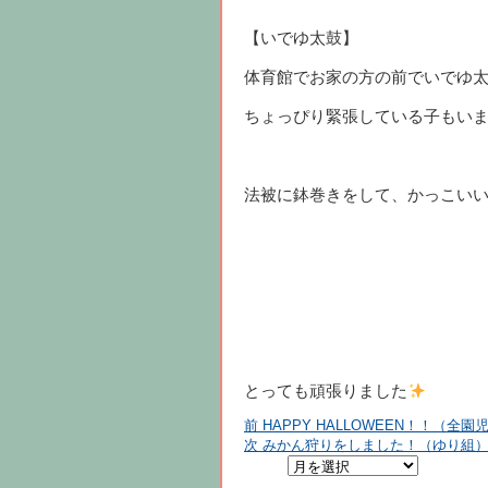
【いでゆ太鼓】
体育館でお家の方の前でいでゆ
ちょっぴり緊張している子もい
法被に鉢巻きをして、かっこい
とっても頑張りました
前
前
HAPPY HALLOWEEN！！（全園
投
の
次
次
みかん狩りをしました！（ゆり組
投
の
稿:
投