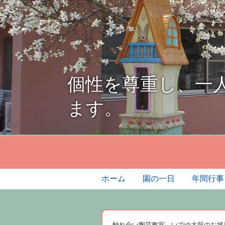
個性を尊重し、一
ます。
ホーム
園の一日
年間行事
触れ合い陶芸教室、いでゆ太鼓のお披