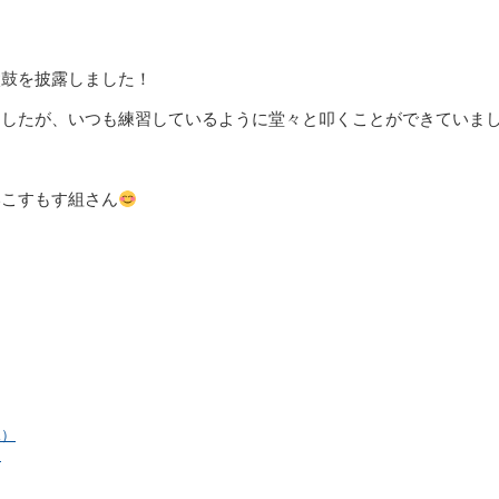
太鼓を披露しました！
ましたが、いつも練習しているように堂々と叩くことができていま
いこすもす組さん
児）
）