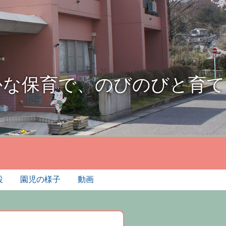
かな保育で、のびのびと育て
設
園児の様子
動画