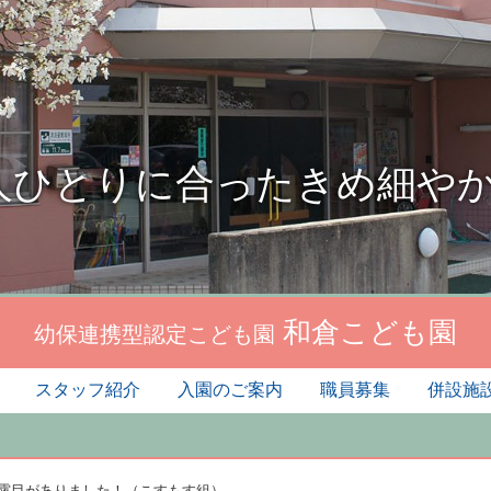
人ひとりに合ったきめ細や
和倉こども園
幼保連携型認定こども園
スタッフ紹介
入園のご案内
職員募集
併設施
露目がありました！（こすもす組）