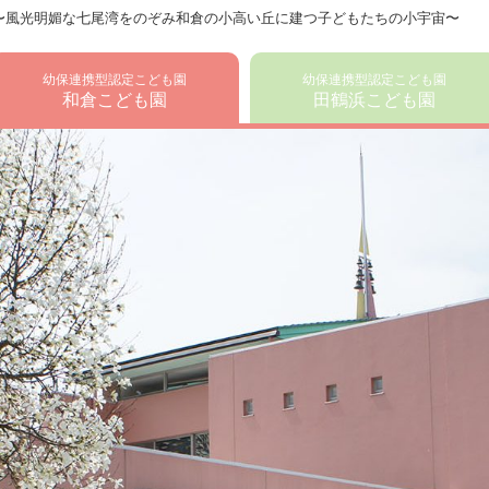
〜風光明媚な七尾湾をのぞみ和倉の小高い丘に建つ子どもたちの小宇宙〜
幼保連携型認定こども園
幼保連携型認定こども園
和倉こども園
田鶴浜こども園