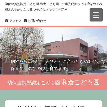
幼保連携型認定こども園 和倉こども園 〜風光明媚な七尾湾をのぞみ
和倉の小高い丘に建つ子どもたちの小宇宙〜
アクセス
お問い合わせ
個性を尊重し、一人ひとりに合ったきめ細やかな
保育で、のびのびと育てます。
和倉こども園
幼保連携型認定こども園