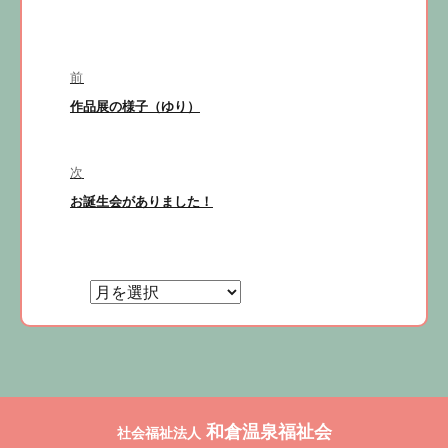
投
前
稿
前
作品展の様子（ゆり）
ナ
の
ビ
投
稿:
次
ゲ
次
お誕生会がありました！
ー
の
シ
投
ョ
稿:
ン
和倉温泉福祉会
社会福祉法人