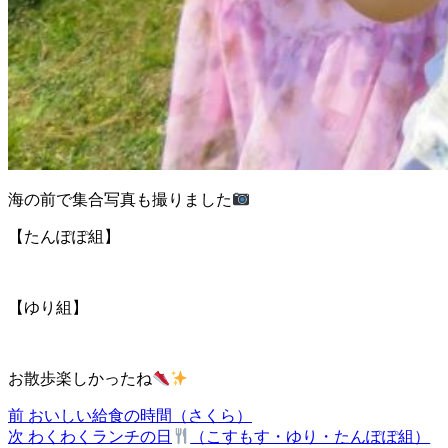
海の前で集合写真も撮りました
【たんぽぽ組】
【ゆり組】
お散歩楽しかったね
前
前
おいしい給食の時間（さくら）
投
の
次
次
わくわくランチの日
（こすもす・ゆり・たんぽぽ組）