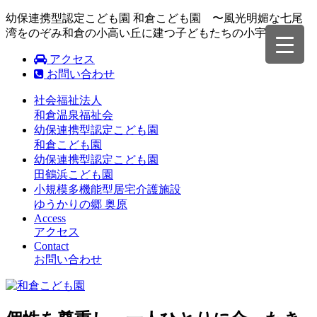
幼保連携型認定こども園 和倉こども園 〜風光明媚な七尾
湾をのぞみ和倉の小高い丘に建つ子どもたちの小宇宙〜
アクセス
お問い合わせ
社会福祉法人
和倉温泉福祉会
幼保連携型認定こども園
和倉こども園
幼保連携型認定こども園
田鶴浜こども園
小規模多機能型居宅介護施設
ゆうかりの郷 奥原
Access
アクセス
Contact
お問い合わせ