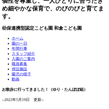
個性を尊重し、一人ひとりに合ったき
め細やかな保育で、のびのびと育てま
す。
幼保連携型認定こども園
和倉こども園
ホーム
園の一日
年間行事
スタッフ紹介
入園のご案内
職員募集
併設施設
園児の様子
動画
お散歩に行ってきました！（ゆり・たんぽぽ組）
--2022年5月19日 更新--