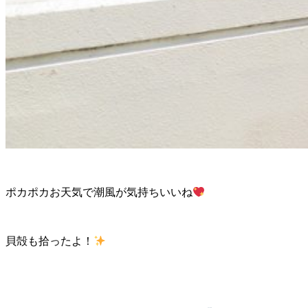
ポカポカお天気で潮風が気持ちいいね
貝殻も拾ったよ！