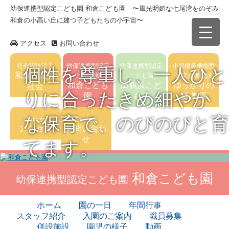
幼保連携型認定こども園 和倉こども園 〜風光明媚な七尾湾をのぞみ
和倉の小高い丘に建つ子どもたちの小宇宙〜
アクセス
お問い合わせ
社会福祉法人
幼保連携型認定
幼保連携型認定
小規模多機能型
個性を尊重し、一人ひと
和倉温泉福
こども園
こども園
居宅介護施設
和倉こども
田鶴浜こど
ゆうかりの
祉会
りに合ったきめ細やか
園
も園
郷 奥原
な保育で、のびのびと育
Access
Contact
アクセス
お問い合わ
せ
てます。
和倉こども園
幼保連携型認定こども園
ホーム
園の一日
年間行事
スタッフ紹介
入園のご案内
職員募集
併設施設
園児の様子
動画