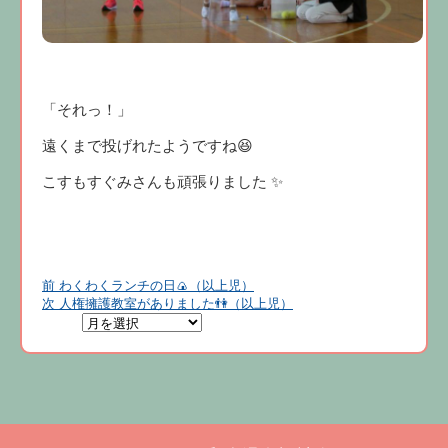
「それっ！」
遠くまで投げれたようですね😆
こすもすぐみさんも頑張りました ✨
前
前
わくわくランチの日🍙（以上児）
投
の
次
次
人権擁護教室がありました👫（以上児）
投
の
稿
稿:
投
稿:
ナ
ビ