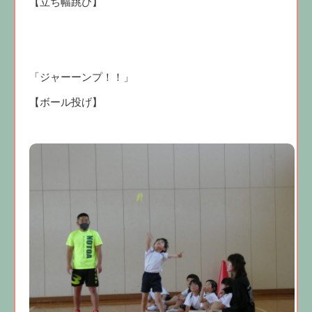
【立ち幅跳び】
「ジャーーンプ！！」
【ボール投げ】