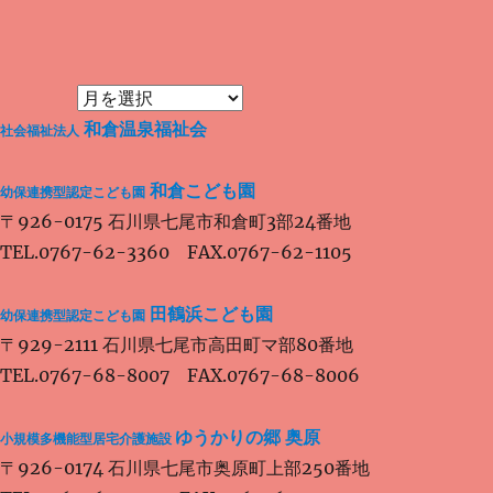
ー
の
投
シ
稿:
ョ
ン
和倉温泉福祉会
社会福祉法人
和倉こども園
幼保連携型認定こども園
〒926-0175 石川県七尾市和倉町3部24番地
TEL.0767-62-3360 FAX.0767-62-1105
田鶴浜こども園
幼保連携型認定こども園
〒929-2111 石川県七尾市高田町マ部80番地
TEL.0767-68-8007 FAX.0767-68-8006
ゆうかりの郷 奥原
小規模多機能型居宅介護施設
〒926-0174 石川県七尾市奥原町上部250番地