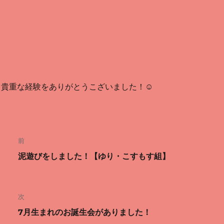
貴重な経験をありがとうこざいました！☺
投
前
稿
前
泥遊びをしました！【ゆり・こすもす組】
ナ
の
投
ビ
次
稿:
ゲ
次
7月生まれのお誕生会がありました！