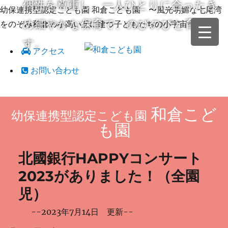
個性を尊重し、一人ひとりに合ったき
幼保連携型認定こども園 和倉こども園 〜風光明媚な七尾湾
め細やかな保育で、のびのびと育てま
をのぞみ和倉の小高い丘に建つ子どもたちの小宇宙〜
す。
アクセス
お問い合わせ
和倉こど
幼保連携型認定こども園
も園
北國銀行HAPPYコンサート
2023がありました！（全園
児）
--2023年7月14日 更新--