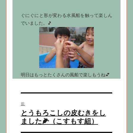
ぐにぐにと形が変わる水風船を触って楽しん
でいました。🎵
明日はもっとたくさんの風船で楽しもうね💕
投
前
稿
前
とうもろこしの皮むきをし
ナ
の
ました🌽（こすもす組）
ビ
投
稿: