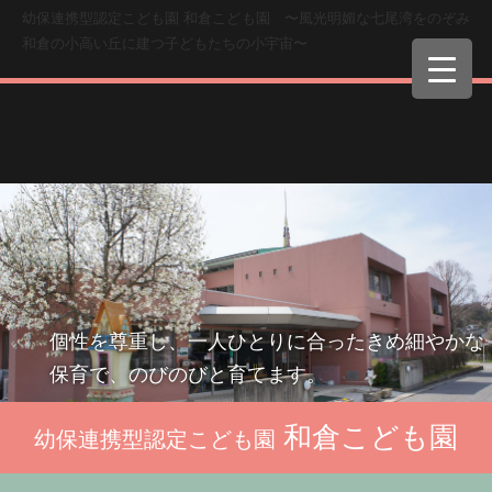
幼保連携型認定こども園 和倉こども園 〜風光明媚な七尾湾をのぞみ
和倉の小高い丘に建つ子どもたちの小宇宙〜
個性を尊重し、一人ひとりに合ったきめ細やかな
保育で、のびのびと育てます。
和倉こども園
幼保連携型認定こども園