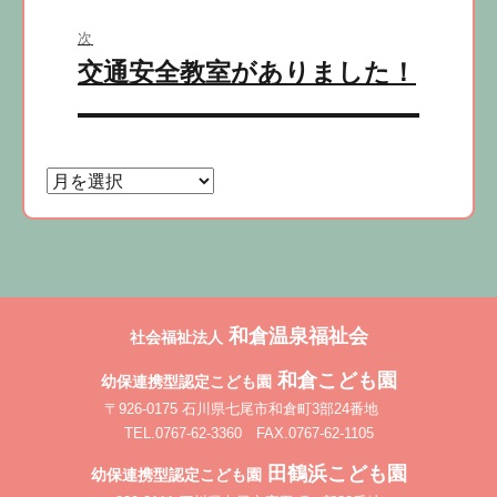
ゲ
ー
次
シ
次
交通安全教室がありました！
の
ョ
投
ン
稿:
和倉温泉福祉会
社会福祉法人
和倉こども園
幼保連携型認定こども園
〒926-0175 石川県七尾市和倉町3部24番地
TEL.0767-62-3360 FAX.0767-62-1105
田鶴浜こども園
幼保連携型認定こども園