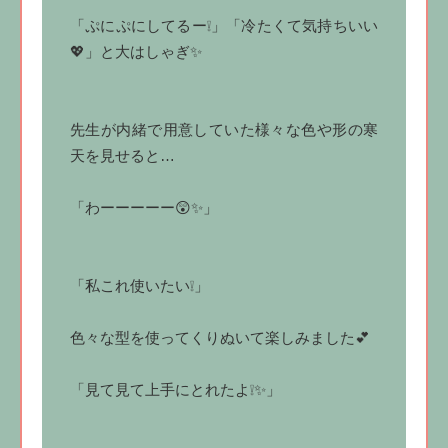
「ぷにぷにしてるー❕」「冷たくて気持ちいい
💖」と大はしゃぎ✨
先生が内緒で用意していた様々な色や形の寒
天を見せると…
「わーーーーー😲✨」
「私これ使いたい❕」
色々な型を使ってくりぬいて楽しみました💕
「見て見て上手にとれたよ❕✨」