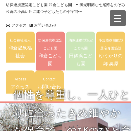
幼保連携型認定こども園 和倉こども園 〜風光明媚な七尾湾をのぞみ
和倉の小高い丘に建つ子どもたちの小宇宙〜
アクセス
お問い合わせ
社会福祉法人
幼保連携型認定
幼保連携型認定
小規模多機能型
和倉温泉福
こども園
こども園
居宅介護施設
祉会
和倉こども
田鶴浜こど
ゆうかりの
園
も園
郷 奥原
Access
Contact
アクセス
お問い合わ
個性を尊重し、一人ひと
せ
りに合ったきめ細やか