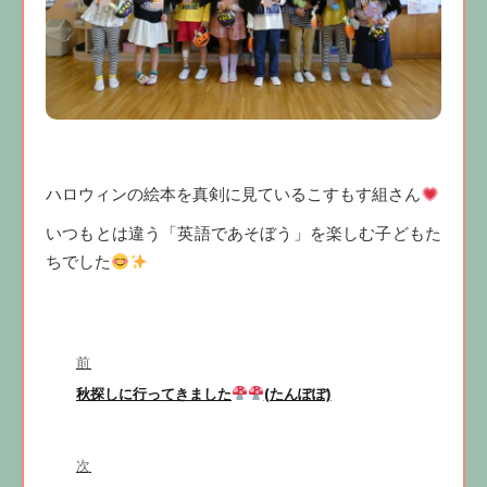
ハロウィンの絵本を真剣に見ているこすもす組さん
いつもとは違う「英語であそぼう」を楽しむ子どもた
ちでした
投
前
前
秋探しに行ってきました
(たんぽぽ)
稿
の
投
稿:
次