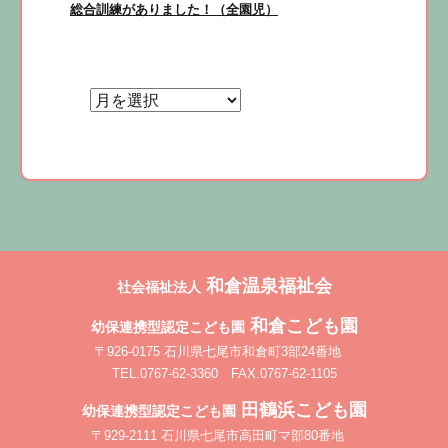
ナ
次
総合訓練がありました！（全園児）
の
投
ビ
稿:
ゲ
ー
シ
和倉温泉福祉会
社会福祉法人
ョ
和倉こども園
幼保連携型認定こども園
〒926-0175 石川県七尾市和倉町3部24番地
ン
TEL.0767-62-3360 FAX.0767-62-1105
田鶴浜こども園
幼保連携型認定こども園
〒929-2111 石川県七尾市高田町マ部80番地