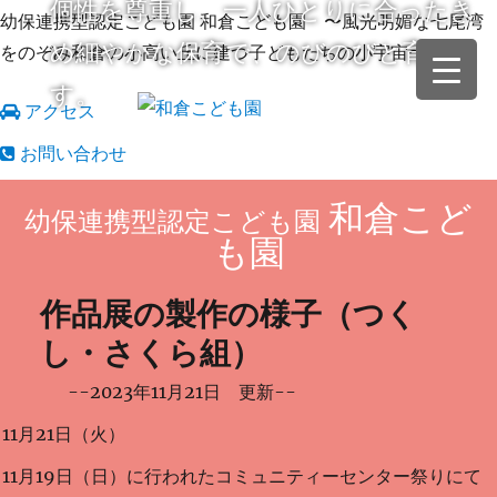
個性を尊重し、一人ひとりに合ったき
幼保連携型認定こども園 和倉こども園 〜風光明媚な七尾湾
め細やかな保育で、のびのびと育てま
をのぞみ和倉の小高い丘に建つ子どもたちの小宇宙〜
す。
アクセス
お問い合わせ
和倉こど
幼保連携型認定こども園
も園
作品展の製作の様子（つく
し・さくら組）
--2023年11月21日 更新--
11月21日（火）
11月19日（日）に行われたコミュニティーセンター祭りにて