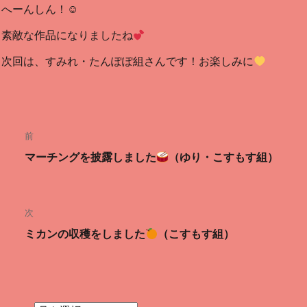
へーんしん！☺
素敵な作品になりましたね
次回は、すみれ・たんぽぽ組さんです！お楽しみに
投
前
稿
前
マーチングを披露しました
（ゆり・こすもす組）
ナ
の
投
ビ
稿:
次
ゲ
次
ミカンの収穫をしました
（こすもす組）
ー
の
投
シ
稿:
ョ