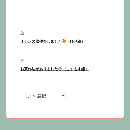
投
前
前
ミカンの収穫をしました
（ゆり組）
稿
の
投
稿:
次
ナ
次
お茶作法がありました
（こすもす組）
の
投
ビ
稿:
ゲ
ー