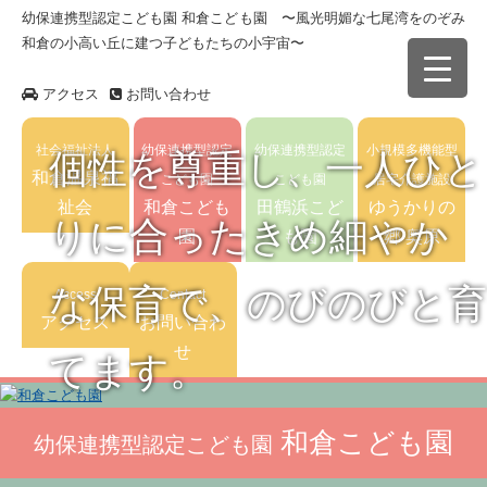
幼保連携型認定こども園 和倉こども園 〜風光明媚な七尾湾をのぞみ
和倉の小高い丘に建つ子どもたちの小宇宙〜
アクセス
お問い合わせ
社会福祉法人
幼保連携型認定
幼保連携型認定
小規模多機能型
個性を尊重し、一人ひと
和倉温泉福
こども園
こども園
居宅介護施設
祉会
和倉こども
田鶴浜こど
ゆうかりの
りに合ったきめ細やか
園
も園
郷 奥原
な保育で、のびのびと育
Access
Contact
アクセス
お問い合わ
せ
てます。
和倉こども園
幼保連携型認定こども園