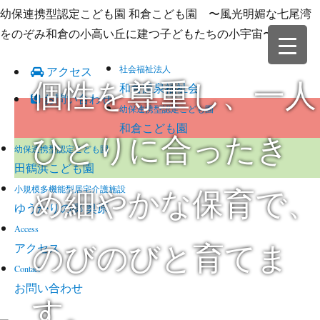
幼保連携型認定こども園 和倉こども園 〜風光明媚な七尾湾
をのぞみ和倉の小高い丘に建つ子どもたちの小宇宙〜
社会福祉法人
アクセス
個性を尊重し、一人
和倉温泉福祉会
お問い合わせ
幼保連携型認定こども園
和倉こども園
ひとりに合ったき
幼保連携型認定こども園
田鶴浜こども園
め細やかな保育で、
小規模多機能型居宅介護施設
ゆうかりの郷 奥原
Access
のびのびと育てま
アクセス
Contact
お問い合わせ
す。