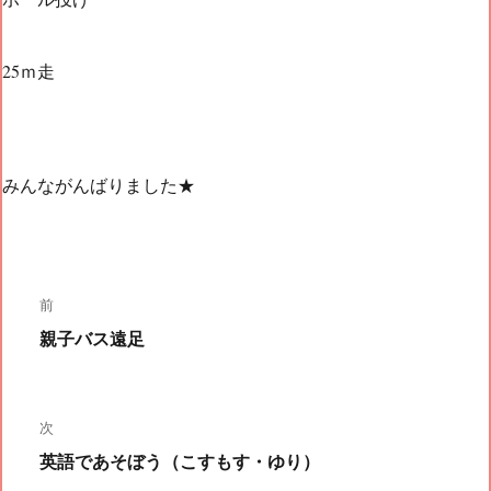
25ｍ走
みんながんばりました★
投
前
前
親子バス遠足
稿
の
投
稿:
次
ナ
次
英語であそぼう（こすもす・ゆり）
の