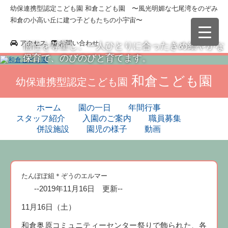
幼保連携型認定こども園 和倉こども園 〜風光明媚な七尾湾をのぞみ
和倉の小高い丘に建つ子どもたちの小宇宙〜
アクセス
お問い合わせ
個性を尊重し、一人ひとりに合ったきめ細やかな
保育で、のびのびと育てます。
和倉こども園
幼保連携型認定こども園
ホーム
園の一日
年間行事
スタッフ紹介
入園のご案内
職員募集
併設施設
園児の様子
動画
たんぽぽ組＊ぞうのエルマー
--2019年11月16日 更新--
11月16日（土）
和倉奥原コミュニティーセンター祭りで飾られた、各