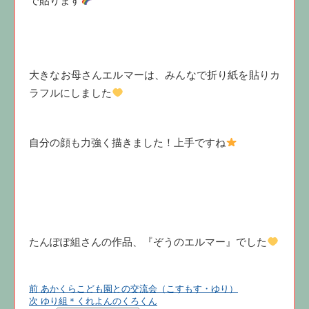
で貼ります
大きなお母さんエルマーは、みんなで折り紙を貼りカ
ラフルにしました
自分の顔も力強く描きました！上手ですね
たんぽぽ組さんの作品、『ぞうのエルマー』でした
前
投
前
あかくらこども園との交流会（こすもす・ゆり）
の
次
次
ゆり組＊くれよんのくろくん
稿