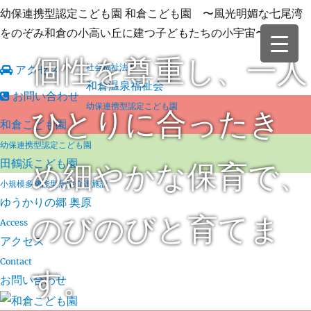
幼保連携型認定こども園 和倉こども園 〜風光明媚な七尾湾
をのぞみ和倉の小高い丘に建つ子どもたちの小宇宙〜
個性を尊重し、一人
社会福祉法人
アクセス
和倉温泉福祉会
お問い合わせ
幼保連携型認定こども園
ひとりに合ったき
和倉こども園
幼保連携型認定こども園
田鶴浜こども園
め細やかな保育で、
小規模多機能型居宅介護施設
ゆうかりの郷 奥原
のびのびと育てま
Access
アクセス
Contact
す。
お問い合わせ