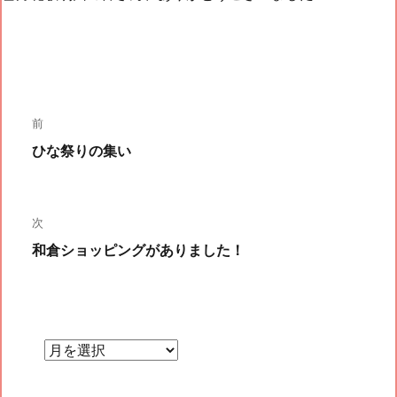
投
前
前
ひな祭りの集い
稿
の
投
次
稿:
ナ
次
和倉ショッピングがありました！
の
投
ビ
稿:
ゲ