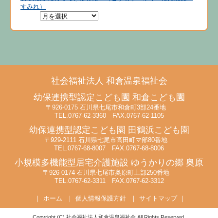
稿
投
の
すみれ）
ナ
稿:
投
稿:
ビ
ゲ
ー
シ
ョ
社会福祉法人
和倉温泉福祉会
ン
幼保連携型認定こども園
和倉こども園
〒926-0175 石川県七尾市和倉町3部24番地
TEL.0767-62-3360 FAX.0767-62-1105
幼保連携型認定こども園
田鶴浜こども園
〒929-2111 石川県七尾市高田町マ部80番地
TEL.0767-68-8007 FAX.0767-68-8006
小規模多機能型居宅介護施設
ゆうかりの郷 奥原
〒926-0174 石川県七尾市奥原町上部250番地
TEL.0767-62-3311 FAX.0767-62-3312
ホーム
個人情報保護方針
サイトマップ
Copyright (C) 社会福祉法人和倉温泉福祉会 All Rights Reserved.