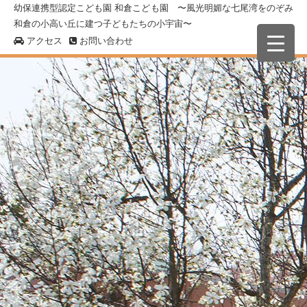
幼保連携型認定こども園 和倉こども園 〜風光明媚な七尾湾をのぞみ
和倉の小高い丘に建つ子どもたちの小宇宙〜
アクセス
お問い合わせ