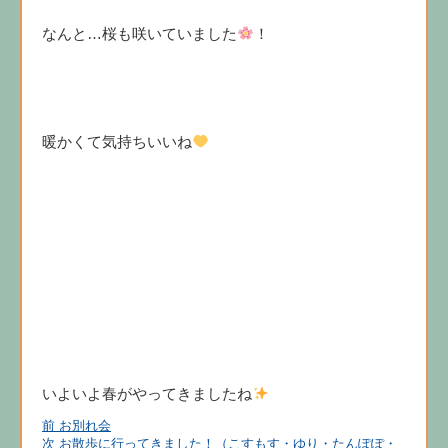
なんと…桜も咲いていました
！
暖かくて気持ちいいね
いよいよ春がやってきましたね
前
投
前
お別れ会
の
次
次
お散歩に行ってきました！（こすもす・ゆり・たんぽぽ・