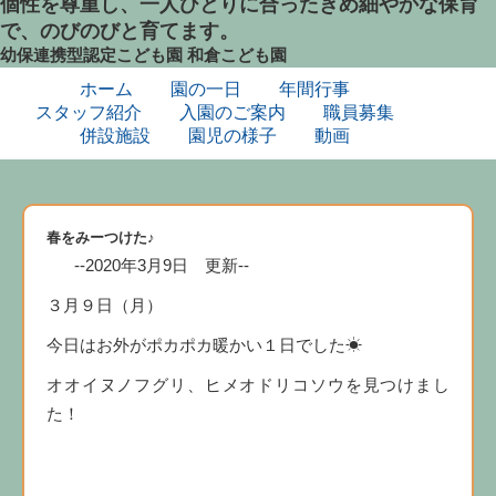
個性を尊重し、一人ひとりに合ったきめ細やかな保育
で、のびのびと育てます。
幼保連携型認定こども園
和倉こども園
ホーム
園の一日
年間行事
スタッフ紹介
入園のご案内
職員募集
併設施設
園児の様子
動画
春をみーつけた♪
--2020年3月9日 更新--
３月９日（月）
今日はお外がポカポカ暖かい１日でした☀
オオイヌノフグリ、ヒメオドリコソウを見つけまし
た！