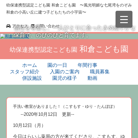
幼保連携型認定こども園 和倉こども園 〜風光明媚な七尾湾をのぞみ
和倉の小高い丘に建つ子どもたちの小宇宙〜
アクセス
お問い合わせ
個性を尊重し、一人ひとりに合ったきめ細やかな
保育で、のびのびと育てます。
和倉こども園
幼保連携型認定こども園
ホーム
園の一日
年間行事
スタッフ紹介
入園のご案内
職員募集
併設施設
園児の様子
動画
手洗い教室がありました！（こすもす・ゆり・たんぽぽ）
--2020年10月12日 更新--
10月12日（月）
今日はらいふ薬局の方が来てくださり、こすもす、ゆ