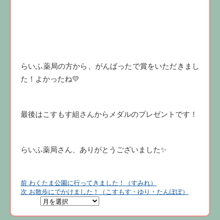
らいふ薬局の方から、がんばったで賞をいただきまし
た！よかったね💛
最後はこすもす組さんからメダルのプレゼントです！
らいふ薬局さん、ありがとうございました✨
前
投
前
わくたま公園に行ってきました！（すみれ）
の
次
次
お散歩にでかけました！（こすもす・ゆり・たんぽぽ）
稿
投
の
ナ
稿:
投
稿:
ビ