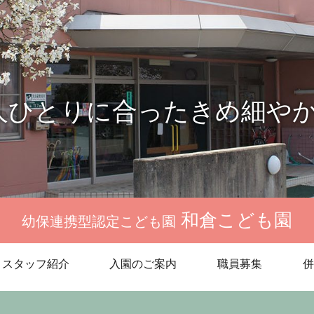
人ひとりに合ったきめ細や
和倉こども園
幼保連携型認定こども園
スタッフ紹介
入園のご案内
職員募集
併