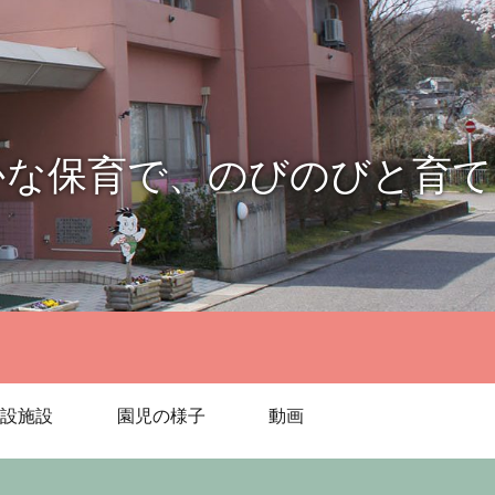
かな保育で、のびのびと育て
設施設
園児の様子
動画