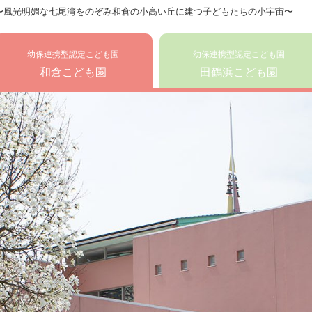
〜風光明媚な七尾湾をのぞみ和倉の小高い丘に建つ子どもたちの小宇宙〜
幼保連携型認定こども園
幼保連携型認定こども園
和倉こども園
田鶴浜こども園