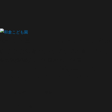
個性を尊重し、一人ひとりに合ったきめ
細やかな保育で、のびのびと育てます。
幼保連携型認定こども園
和倉こども園
明日はいよいよ運動会！（こ
すもす・ゆり・たんぽぽ）
--2021年10月1日 更新--
10月１日（金）