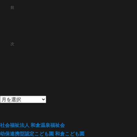
投
前
稿
9月のお誕生会がありました！
前
の
ナ
投
ビ
稿:
次
ゲ
和倉こども園運動会がありました！
次
の
（こすもす・ゆり・たんぽぽ）
ー
投
シ
稿:
ョ
ン
社会福祉法人
和倉温泉福祉会
幼保連携型認定こども園
和倉こども園