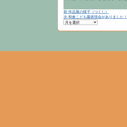
前
投
前
作品展の様子（つくし）
の
次
次
和倉こども園表現会がありました
稿
投
の
稿:
投
ナ
稿:
ビ
ゲ
ー
シ
ョ
ン