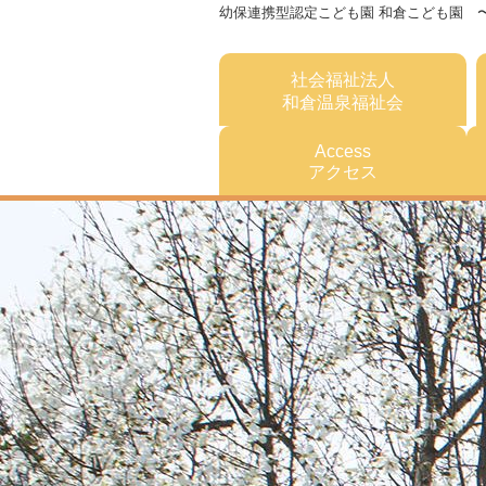
幼保連携型認定こども園 和倉こども園 
社会福祉法人
和倉温泉福祉会
Access
アクセス