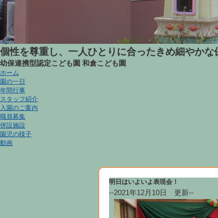
個性を尊重し、一人ひとりに合ったきめ細やかな
幼保連携型認定こども園
和倉こども園
ホーム
園の一日
年間行事
スタッフ紹介
入園のご案内
職員募集
併設施設
園児の様子
動画
明日はいよいよ表現会！
--2021年12月10日 更新--