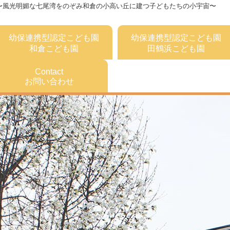
〜風光明媚な七尾湾をのぞみ和倉の小高い丘に建つ子どもたちの小宇宙〜
幼保連携型認定こども園
幼保連携型認定こども園
和倉こども園
田鶴浜こども園
Contact
お問い合わせ