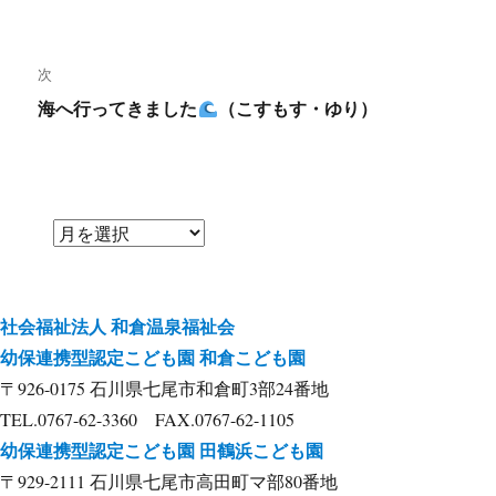
投
ビ
稿:
次
ゲ
海へ行ってきました
（こすもす・ゆり）
次
ー
の
シ
投
稿:
ョ
ン
社会福祉法人
和倉温泉福祉会
幼保連携型認定こども園
和倉こども園
〒926-0175 石川県七尾市和倉町3部24番地
TEL.0767-62-3360 FAX.0767-62-1105
幼保連携型認定こども園
田鶴浜こども園
〒929-2111 石川県七尾市高田町マ部80番地