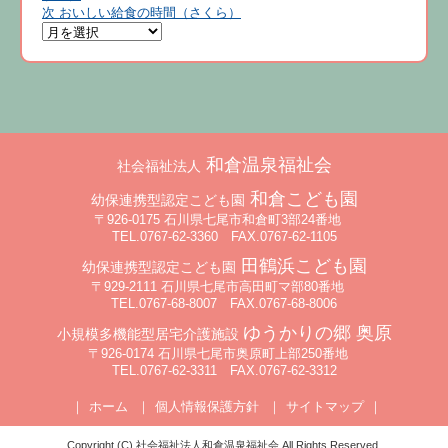
投
次
次
おいしい給食の時間（さくら）
稿
稿:
の
投
稿:
ナ
ビ
和倉温泉福祉会
社会福祉法人
ゲ
和倉こども園
幼保連携型認定こども園
ー
〒926-0175 石川県七尾市和倉町3部24番地
TEL.0767-62-3360 FAX.0767-62-1105
田鶴浜こども園
シ
幼保連携型認定こども園
〒929-2111 石川県七尾市高田町マ部80番地
TEL.0767-68-8007 FAX.0767-68-8006
ョ
ゆうかりの郷 奥原
小規模多機能型居宅介護施設
〒926-0174 石川県七尾市奥原町上部250番地
ン
TEL.0767-62-3311 FAX.0767-62-3312
ホーム
個人情報保護方針
サイトマップ
Copyright (C) 社会福祉法人和倉温泉福祉会 All Rights Reserved.