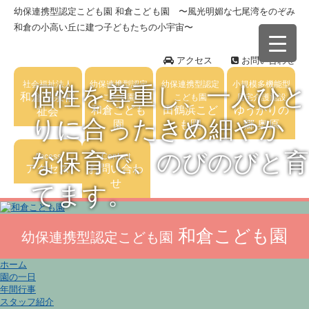
幼保連携型認定こども園 和倉こども園 〜風光明媚な七尾湾をのぞみ
和倉の小高い丘に建つ子どもたちの小宇宙〜
アクセス
お問い合わせ
社会福祉法人
幼保連携型認定
幼保連携型認定
小規模多機能型
個性を尊重し、一人ひと
和倉温泉福
こども園
こども園
居宅介護施設
和倉こども
田鶴浜こど
ゆうかりの
祉会
りに合ったきめ細やか
園
も園
郷 奥原
な保育で、のびのびと育
Access
Contact
アクセス
お問い合わ
せ
てます。
和倉こども園
幼保連携型認定こども園
ホーム
園の一日
年間行事
スタッフ紹介