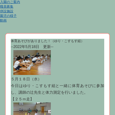
入園のご案内
職員募集
併設施設
園児の様子
動画
体育あそびがありました！（ゆり・こすもす組）
--2022年5月18日 更新--
５月１８日（水）
今日はゆり・こすもす組と一緒に体育あそびに参加
し、講師の辻先生と体力測定を行いました。
【２５ｍ走】