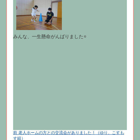
みんな、一生懸命がんばりました⭐
前
前
老人ホームの方との交流会がありました！（ゆり、こすも
投
の
す組）