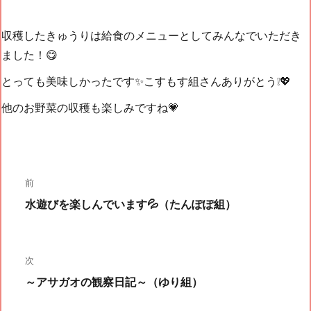
収穫したきゅうりは給食のメニューとしてみんなでいただき
ました！😋
とっても美味しかったです✨こすもす組さんありがとう❕💖
他のお野菜の収穫も楽しみですね💗
投
前
水遊びを楽しんでいます💦（たんぽぽ組）
前
稿
の
投
次
稿:
ナ
～アサガオの観察日記～（ゆり組）
次
の