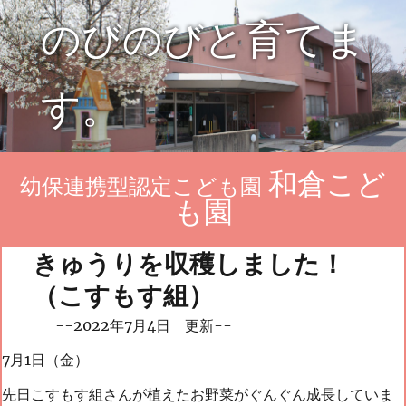
のびのびと育てま
す。
和倉こど
幼保連携型認定こども園
も園
きゅうりを収穫しました！
（こすもす組）
--2022年7月4日 更新--
7月1日（金）
先日こすもす組さんが植えたお野菜がぐんぐん成長していま