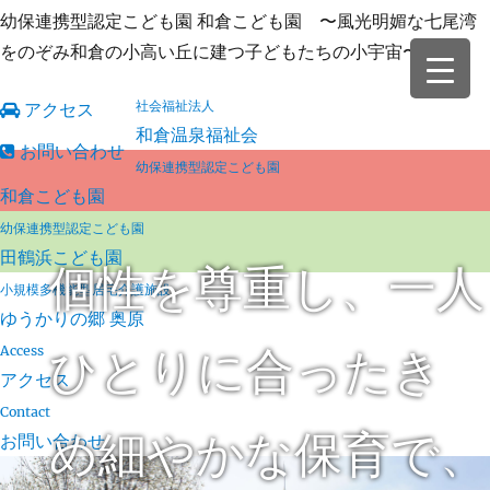
幼保連携型認定こども園 和倉こども園 〜風光明媚な七尾湾
をのぞみ和倉の小高い丘に建つ子どもたちの小宇宙〜
社会福祉法人
アクセス
和倉温泉福祉会
お問い合わせ
幼保連携型認定こども園
和倉こども園
幼保連携型認定こども園
田鶴浜こども園
個性を尊重し、一人
小規模多機能型居宅介護施設
ゆうかりの郷 奥原
ひとりに合ったき
Access
アクセス
Contact
め細やかな保育で、
お問い合わせ