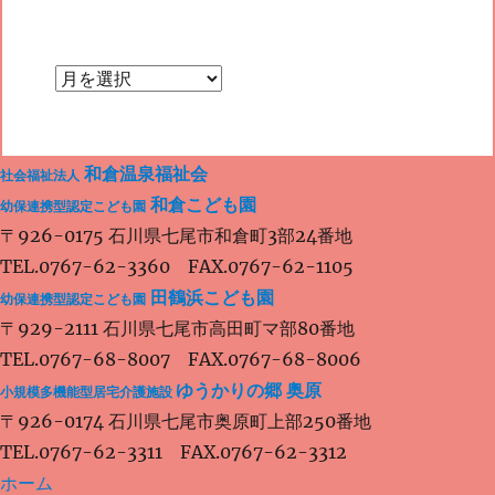
投
ビ
稿:
ゲ
和倉温泉福祉会
社会福祉法人
ー
和倉こども園
幼保連携型認定こども園
〒926-0175 石川県七尾市和倉町3部24番地
TEL.0767-62-3360 FAX.0767-62-1105
シ
田鶴浜こども園
幼保連携型認定こども園
〒929-2111 石川県七尾市高田町マ部80番地
TEL.0767-68-8007 FAX.0767-68-8006
ョ
ゆうかりの郷 奥原
小規模多機能型居宅介護施設
〒926-0174 石川県七尾市奥原町上部250番地
ン
TEL.0767-62-3311 FAX.0767-62-3312
ホーム