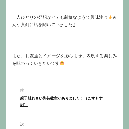
一人ひとりの発想がとても新鮮なようで興味津々
み
んな真剣に話を聞いていましたよ！
また、お友達とイメージを膨らませ、表現する楽しみ
を味わっていきたいです
投
前
稿
前
親子触れ合い陶芸教室がありました！（こすもす
ナ
の
組）
投
ビ
稿:
ゲ
次