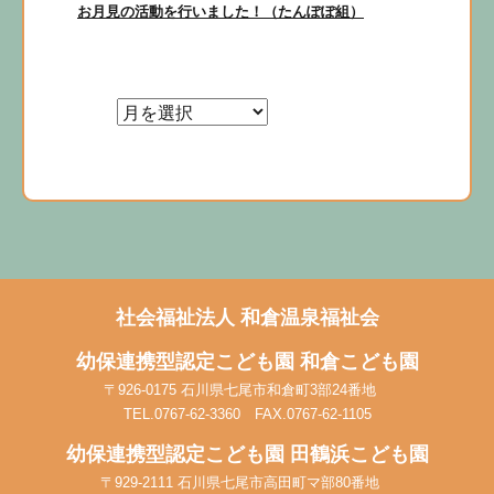
次
お月見の活動を行いました！（たんぽぽ組）
ー
の
シ
投
稿:
ョ
ン
社会福祉法人
和倉温泉福祉会
幼保連携型認定こども園
和倉こども園
〒926-0175 石川県七尾市和倉町3部24番地
TEL.0767-62-3360 FAX.0767-62-1105
幼保連携型認定こども園
田鶴浜こども園
〒929-2111 石川県七尾市高田町マ部80番地