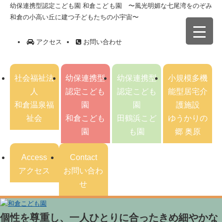
幼保連携型認定こども園 和倉こども園 〜風光明媚な七尾湾をのぞみ
和倉の小高い丘に建つ子どもたちの小宇宙〜
アクセス
お問い合わせ
社会福祉法
幼保連携型
幼保連携型
小規模多機
人
認定こども
認定こども
能型居宅介
和倉温泉福
園
園
護施設
祉会
和倉こども
田鶴浜こど
ゆうかりの
園
も園
郷 奥原
Access
Contact
アクセス
お問い合わ
せ
個性を尊重し、一人ひとりに合ったきめ細やかな