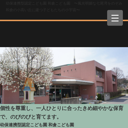
幼保連携型認定こども園 和倉こども園 〜風光明媚な七尾湾をのぞみ
和倉の小高い丘に建つ子どもたちの小宇宙〜
個性を尊重し、一人ひとりに合ったきめ細やかな保育
で、のびのびと育てます。
幼保連携型認定こども園
和倉こども園