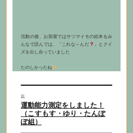
活動の後、お部屋ではサツマイモの絵本をみ
んなで読んでは、「これな～んだ
」とクイ
ズを出し合っていました
たのしかったね
投
前
稿
前
運動能力測定をしました！
ナ
の
（こすもす・ゆり・たんぽ
ビ
投
ぽ組）
稿:
ゲ