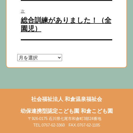
ー
シ
次
次
総合訓練がありました！（全
ョ
の
園児）
ン
投
稿:
社会福祉法人
和倉温泉福祉会
幼保連携型認定こども園
和倉こども園
〒926-0175 石川県七尾市和倉町3部24番地
TEL.0767-62-3360 FAX.0767-62-1105