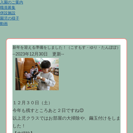
入園のご案内
職員募集
併設施設
園児の様子
動画
新年を迎える準備をしました！（こすもす・ゆり・たんぽぽ）
--2023年12月30日 更新--
１２月３０日（土）
今年も残すところあと２日ですね😌
以上児クラスではお部屋の大掃除や、繭玉付けをしま
した！