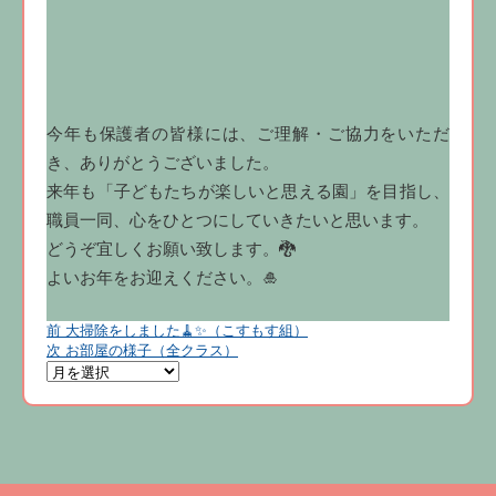
今年も保護者の皆様には、ご理解・ご協力をいただ
き、ありがとうございました。
来年も「子どもたちが楽しいと思える園」を目指し、
職員一同、心をひとつにしていきたいと思います。
どうぞ宜しくお願い致します。🐉
よいお年をお迎えください。🎍
前
前
大掃除をしました🧹✨（こすもす組）
投
の
次
次
お部屋の様子（全クラス）
投
の
稿
稿:
投
稿:
ナ