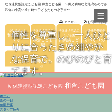
幼保連携型認定こども園 和倉こども園 〜風光明媚な七尾湾をのぞみ
和倉の小高い丘に建つ子どもたちの小宇宙〜
アクセス
お問い合わせ
社会福祉法人
幼保連携型認定
幼保連携型認定
小規模多機能型
個性を尊重し、一人ひと
和倉温泉福
こども園
こども園
居宅介護施設
和倉こども
田鶴浜こど
ゆうかりの
祉会
りに合ったきめ細やか
園
も園
郷 奥原
な保育で、のびのびと育
Access
Contact
アクセス
お問い合わ
せ
てます。
和倉こども園
幼保連携型認定こども園
ホーム
園の一日
年間行事
スタッフ紹介