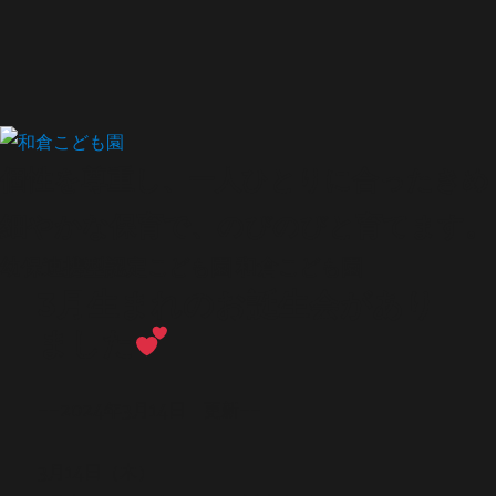
個性を尊重し、一人ひとりに合ったきめ
細やかな保育で、のびのびと育てます。
幼保連携型認定こども園
和倉こども園
3月生まれのお誕生会があり
ました
--2024年3月14日 更新--
3月14日（木）