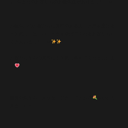
3月生まれのお友だちのお誕生会がありました！☺
お誕生日のお友だちに質問のある人～と声を掛ける
と元気に「はーい」と手を挙げてくれるお友だちた
くさんいました！☺
お友だちからの質問にも元気に答えてくれましたよ
☺
園長先生から、メッセージカードとお花
をいただ
きました❣