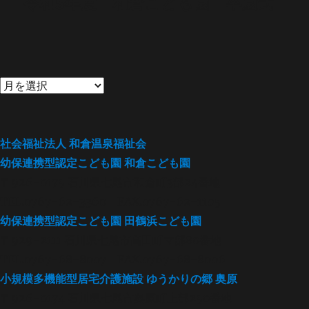
令和5年度 和倉こども園 卒園式
次
ー
の
シ
投
稿:
ョ
ン
社会福祉法人
和倉温泉福祉会
幼保連携型認定こども園
和倉こども園
〒926-0175 石川県七尾市和倉町3部24番地
TEL.0767-62-3360 FAX.0767-62-1105
幼保連携型認定こども園
田鶴浜こども園
〒929-2111 石川県七尾市高田町マ部80番地
TEL.0767-68-8007 FAX.0767-68-8006
小規模多機能型居宅介護施設
ゆうかりの郷 奥原
〒926-0174 石川県七尾市奥原町上部250番地