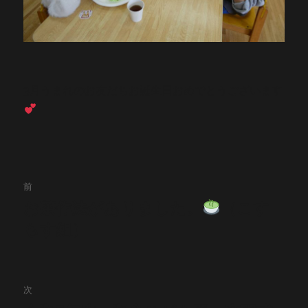
3月うまれのお友だちお誕生日おめでとうございます
投
前
稿
お茶作法がありました。
（こす
前
の
もす組）
ナ
投
ビ
稿:
ゲ
次